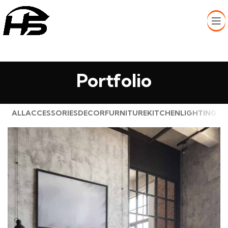
Portfolio
ALL
ACCESSORIES
DECOR
FURNITURE
KITCHEN
LIGHTING